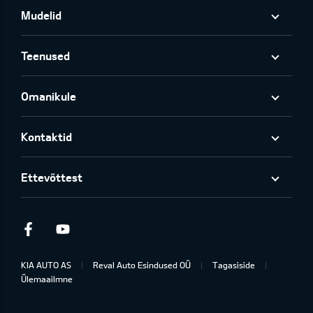
Mudelid
Teenused
Omanikule
Kontaktid
Ettevõttest
Facebook
Youtube
KIA AUTO AS
Reval Auto Esindused OÜ
Tagasiside
Ülemaailmne