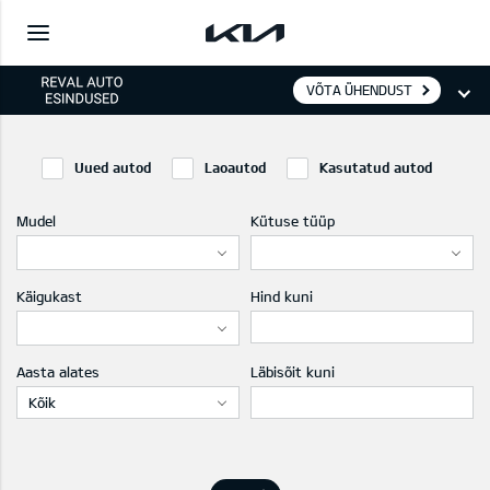
VÕTA ÜHENDUST
Uued autod
Laoautod
Kasutatud autod
Mudel
Kütuse tüüp
Käigukast
Hind kuni
Aasta alates
Läbisõit kuni
Kõik