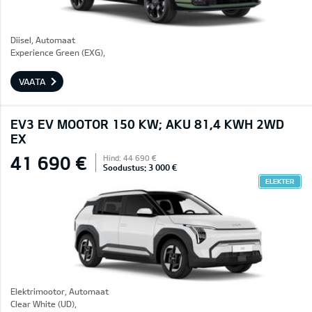
Diisel, Automaat
Experience Green (EXG),
VAATA
EV3 EV MOOTOR 150 KW; AKU 81,4 KWH 2WD
EX
41 690 €
Hind: 44 690 €
Soodustus: 3 000 €
ELEKTER
Elektrimootor, Automaat
Clear White (UD),