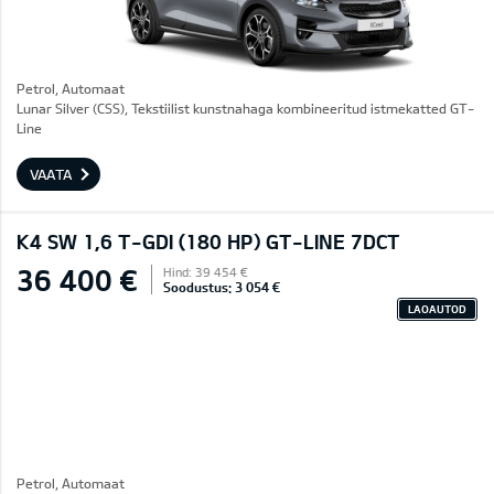
Petrol, Automaat
Lunar Silver (CSS), Tekstiilist kunstnahaga kombineeritud istmekatted GT-
Line
VAATA
K4 SW 1,6 T-GDI (180 HP) GT-LINE 7DCT
36 400 €
Hind: 39 454 €
Soodustus: 3 054 €
LAOAUTOD
Petrol, Automaat