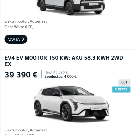
Elektrimootor, Automaat
Clear White (UD),
VAATA
EV4 EV MOOTOR 150 KW; AKU 58,3 KWH 2WD
EX
39 390 €
Hind: 43 390 €
Soodustus: 4 000 €
UUS
ELEKTER
Elektrimootor, Automaat