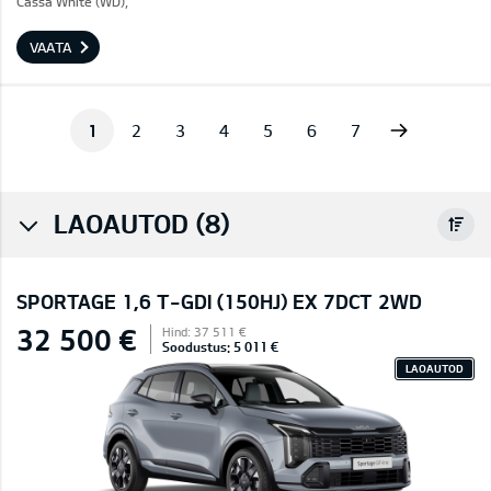
Cassa White (WD),
VAATA
Next
1
2
3
4
5
6
7
LAOAUTOD (8)
SPORTAGE 1,6 T-GDI (150HJ) EX 7DCT 2WD
32 500 €
Hind: 37 511 €
Soodustus: 5 011 €
LAOAUTOD