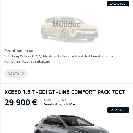
LAOAUTOD
Müüdud
Petrol, Automaat
Sparking Yellow (DY2), Musta ja halli värvi tekstiilist kunstnahaga
kombineeritud istmekatted
VAATA
XCEED 1,6 T-GDI GT-LINE COMFORT PACK 7DCT
29 900 €
Hind: 35 734 €
Soodustus: 5 834 €
LAOAUTOD