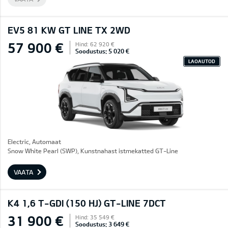
EV5 81 KW GT LINE TX 2WD
57 900 €
Hind: 62 920 €
Soodustus: 5 020 €
LAOAUTOD
Electric, Automaat
Snow White Pearl (SWP), Kunstnahast istmekatted GT-Line
VAATA
K4 1,6 T-GDI (150 HJ) GT-LINE 7DCT
31 900 €
Hind: 35 549 €
Soodustus: 3 649 €