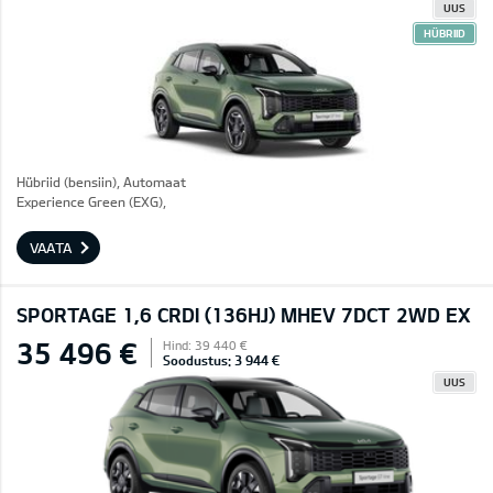
UUS
HÜBRIID
Hübriid (bensiin), Automaat
Experience Green (EXG),
VAATA
SPORTAGE 1,6 CRDI (136HJ) MHEV 7DCT 2WD EX
35 496 €
Hind: 39 440 €
Soodustus: 3 944 €
UUS