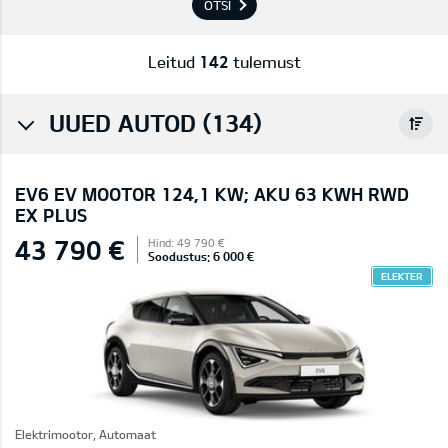
OTSI
Leitud
142
tulemust
UUED AUTOD (134)
EV6 EV MOOTOR 124,1 KW; AKU 63 KWH RWD
EX PLUS
43 790 €
Hind: 49 790 €
Soodustus: 6 000 €
ELEKTER
Elektrimootor, Automaat