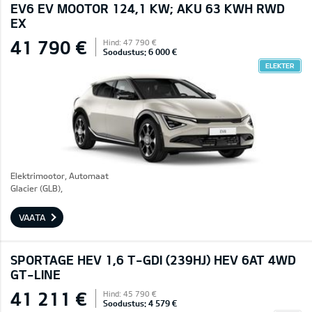
EV6 EV MOOTOR 124,1 KW; AKU 63 KWH RWD
EX
41 790 €
Hind: 47 790 €
Soodustus: 6 000 €
ELEKTER
Elektrimootor, Automaat
Glacier (GLB),
VAATA
SPORTAGE HEV 1,6 T-GDI (239HJ) HEV 6AT 4WD
GT-LINE
41 211 €
Hind: 45 790 €
Soodustus: 4 579 €