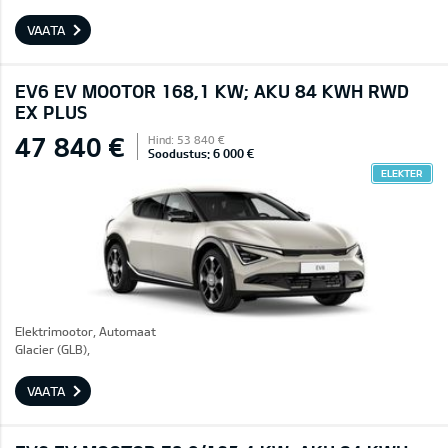
VAATA
EV6 EV MOOTOR 168,1 KW; AKU 84 KWH RWD
EX PLUS
47 840 €
Hind: 53 840 €
Soodustus: 6 000 €
ELEKTER
Elektrimootor, Automaat
Glacier (GLB),
VAATA