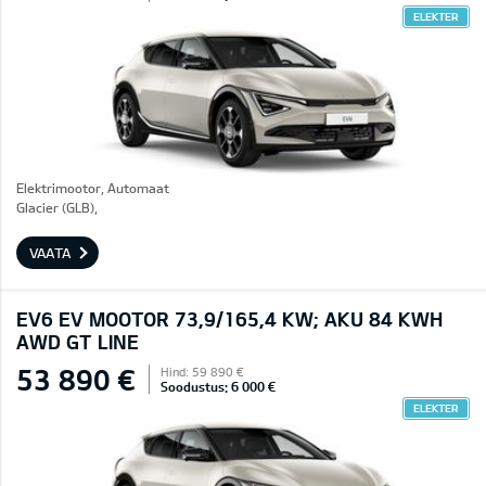
ELEKTER
Elektrimootor, Automaat
Glacier (GLB),
VAATA
EV6 EV MOOTOR 73,9/165,4 KW; AKU 84 KWH
AWD GT LINE
53 890 €
Hind: 59 890 €
Soodustus: 6 000 €
ELEKTER