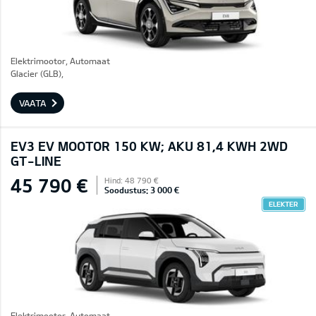
Elektrimootor, Automaat
Glacier (GLB),
VAATA
EV3 EV MOOTOR 150 KW; AKU 81,4 KWH 2WD
GT-LINE
45 790 €
Hind: 48 790 €
Soodustus: 3 000 €
ELEKTER
Elektrimootor, Automaat