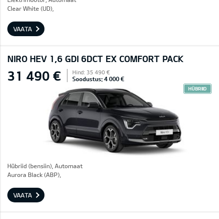
Clear White (UD),
VAATA
NIRO HEV 1,6 GDI 6DCT EX COMFORT PACK
31 490 €
Hind: 35 490 €
Soodustus: 4 000 €
HÜBRIID
Hübriid (bensiin), Automaat
Aurora Black (ABP),
VAATA