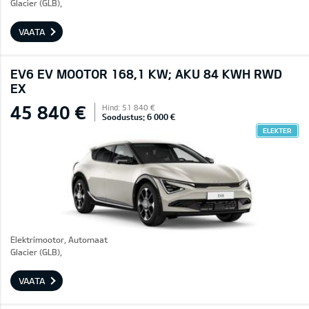
Glacier (GLB),
VAATA
EV6 EV MOOTOR 168,1 KW; AKU 84 KWH RWD
EX
45 840 €
Hind: 51 840 €
Soodustus: 6 000 €
ELEKTER
Elektrimootor, Automaat
Glacier (GLB),
VAATA