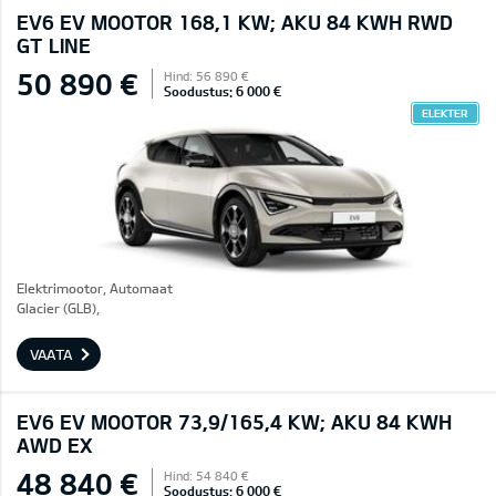
EV6 EV MOOTOR 168,1 KW; AKU 84 KWH RWD
GT LINE
50 890 €
Hind: 56 890 €
Soodustus: 6 000 €
ELEKTER
Elektrimootor, Automaat
Glacier (GLB),
VAATA
EV6 EV MOOTOR 73,9/165,4 KW; AKU 84 KWH
AWD EX
48 840 €
Hind: 54 840 €
Soodustus: 6 000 €