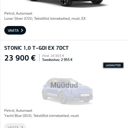
Petrol, Automaat
Lunar Silver (CSS), Tekstiilist istmekatted, must, EX
VAATA
STONIC 1,0 T-GDI EX 7DCT
23 900 €
Hind: 26 855 €
Soodustus: 2 955 €
LAOAUTOD
Müüdud
Petrol, Automaat
Yacht Blue (DU3), Tekstiilist istmekatted, must
VAATA