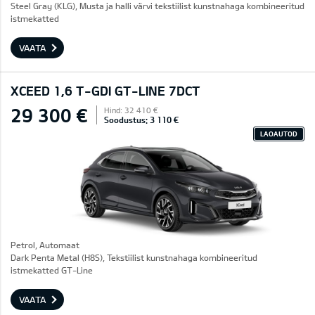
Steel Gray (KLG), Musta ja halli värvi tekstiilist kunstnahaga kombineeritud
istmekatted
VAATA
XCEED 1,6 T-GDI GT-LINE 7DCT
29 300 €
Hind: 32 410 €
Soodustus: 3 110 €
LAOAUTOD
Petrol, Automaat
Dark Penta Metal (H8S), Tekstiilist kunstnahaga kombineeritud
istmekatted GT-Line
VAATA