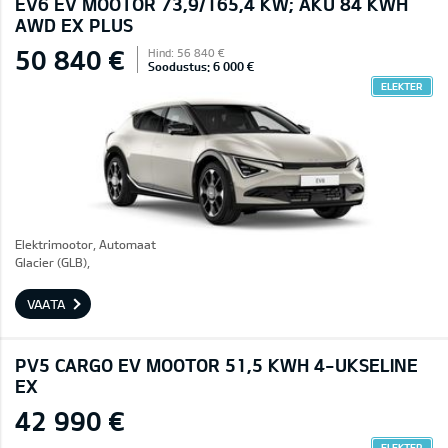
EV6 EV MOOTOR 73,9/165,4 KW; AKU 84 KWH
AWD EX PLUS
50 840 €
Hind: 56 840 €
Soodustus: 6 000 €
ELEKTER
Elektrimootor, Automaat
Glacier (GLB),
VAATA
PV5 CARGO EV MOOTOR 51,5 KWH 4-UKSELINE
EX
42 990 €
ELEKTER