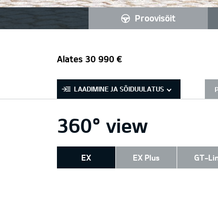
proovisõit
Alates 30 990 €
LAADIMINE JA SÕIDUULATUS
360° view
EX
EX Plus
GT-Li