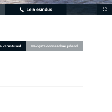
leia esindus
ja varustused
Navigatsiooniseadme juhend