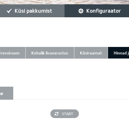
küsi pakkumist
konfiguraator
Pressiruum
Kohalik lisavarustus
Käsiraamat
Hinnad 
ne
START