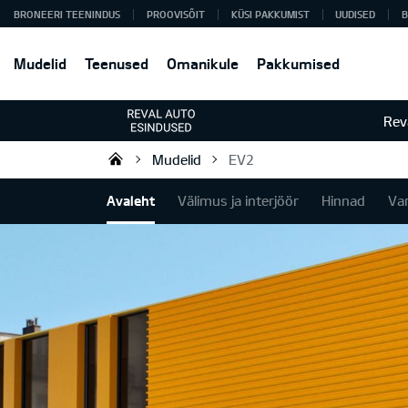
BRONEERI TEENINDUS
PROOVISÕIT
KÜSI PAKKUMIST
UUDISED
B
Mudelid
Teenused
Omanikule
Pakkumised
Rev
Mudelid
EV2
Reval Auto Esindused OÜ
Avaleht
Välimus ja interjöör
Hinnad
Va
EV2