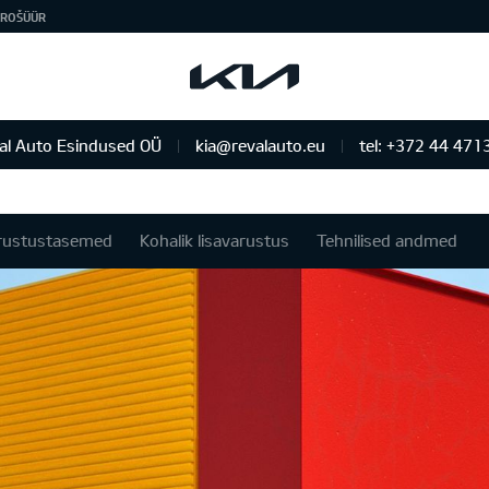
ROŠÜÜR
al Auto Esindused OÜ
kia@revalauto.eu
tel: +372 44 471
rustustasemed
Kohalik lisavarustus
Tehnilised andmed