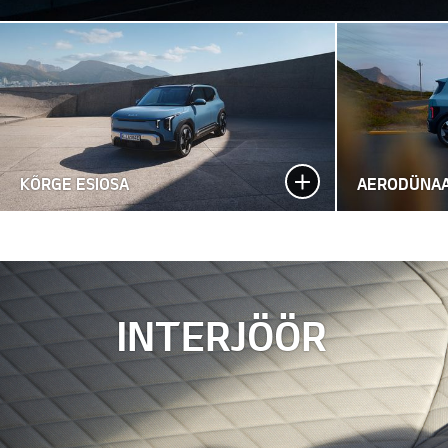
KÕRGE ESIOSA
AERODÜNAA
INTERJÖÖR