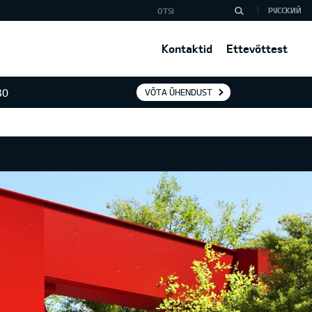
РУССКИЙ
Kontaktid
Ettevõttest
30
VÕTA ÜHENDUST