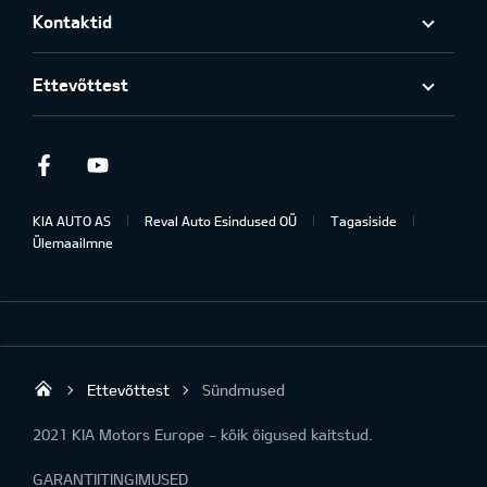
Kontaktid
Ettevõttest
Facebook
Youtube
KIA AUTO AS
Reval Auto Esindused OÜ
Tagasiside
Ülemaailmne
Ettevõttest
Sündmused
Reval Auto Esindused OÜ
2021 KIA Motors Europe - kõik õigused kaitstud.
GARANTIITINGIMUSED