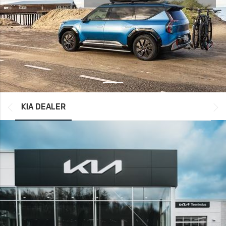
*output|module_dpackage:prev*
KIA DEALER