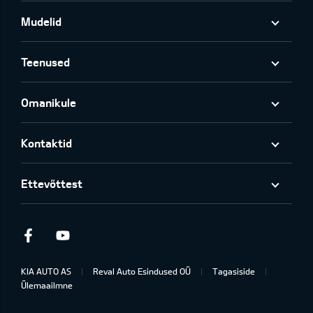
Mudelid
Teenused
Omanikule
Kontaktid
Ettevõttest
Facebook
Youtube
KIA AUTO AS
Reval Auto Esindused OÜ
Tagasiside
Ülemaailmne