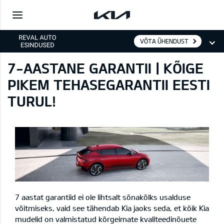
VÕTA ÜHENDUST
7-AASTANE GARANTII | KÕIGE
PIKEM TEHASEGARANTII EESTI
TURUL!
7 aastat garantiid ei ole lihtsalt sõnakõlks usalduse
võitmiseks, vaid see tähendab Kia jaoks seda, et kõik Kia
mudelid on valmistatud kõrgeimate kvaliteedinõuete