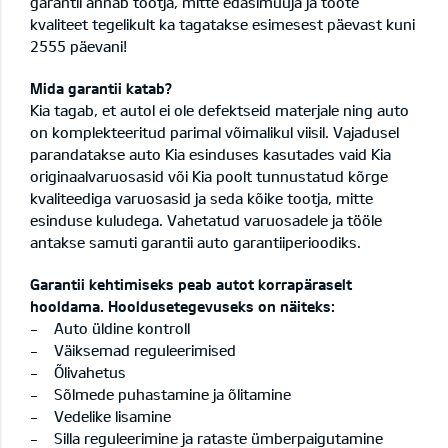
garantii annab tootja, mitte edasimüüja ja toote
kvaliteet tegelikult ka tagatakse esimesest päevast kuni
2555 päevani!
Mida garantii katab?
Kia tagab, et autol ei ole defektseid materjale ning auto
on komplekteeritud parimal võimalikul viisil. Vajadusel
parandatakse auto Kia esinduses kasutades vaid Kia
originaalvaruosasid või Kia poolt tunnustatud kõrge
kvaliteediga varuosasid ja seda kõike tootja, mitte
esinduse kuludega. Vahetatud varuosadele ja tööle
antakse samuti garantii auto garantiiperioodiks.
Garantii kehtimiseks peab autot korrapäraselt
hooldama. Hooldusetegevuseks on näiteks:
- Auto üldine kontroll
- Väiksemad reguleerimised
- Õlivahetus
- Sõlmede puhastamine ja õlitamine
- Vedelike lisamine
- Silla reguleerimine ja rataste ümberpaigutamine